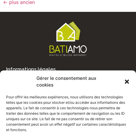
←
plus ancien
dans
dans
une
une
nouvelle
nouvelle
fenêtre)
fenêtre)
Informations légales
Mentions légales
Gérer le consentement aux
Politique de confidentialité
cookies
Politique des cookies
Pour offrir les meilleures expériences, nous utilisons des technologies
Plan du site
telles que les cookies pour stocker et/ou accéder aux informations des
appareils. Le fait de consentir à ces technologies nous permettra de
COORDONNÉES
traiter des données telles que le comportement de navigation ou les ID
06 21 26 49 43
uniques sur ce site. Le fait de ne pas consentir ou de retirer son
consentement peut avoir un effet négatif sur certaines caractéristiques
reynal.philippe@gmail.com
et fonctions.