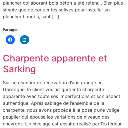
plancher collaborant bois béton a été retenu . Bien plus
simple que de couper les solives pour installer un
plancher hourdis, sauf […]
Partager :
Cliquez
Cliquez
pour
pour
partager
partager
sur
sur
Facebook(ouvre
LinkedIn(ouvre
Charpente apparente et
dans
dans
une
une
nouvelle
nouvelle
Sarking
fenêtre)
fenêtre)
Sur ce chantier de rénovation d’une grange en
Dordogne, le client voulait garder la charpente
apparente avec toute ses imperfections et son aspect
authentique. Aprés sablage de l’ensemble de la
charpente, nous avons procédé à la pose d’une volige
peuplier qui épouse les variations de niveaux des
chevrons. Un nivelage est ensuite réalisé par l’extérieur