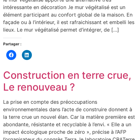
intéressante en décoration .le mur végétalisé est un
élément participant au confort global de la maison. En
façade ou à l’intérieur, il est rafraichissant et embelli les
lieux. Le mur végétalisé permet d’intégrer, de […]
Partager :
Cliquez
Cliquez
pour
pour
partager
partager
sur
sur
Facebook(ouvre
LinkedIn(ouvre
Construction en terre crue,
dans
dans
une
une
nouvelle
nouvelle
Le renouveau ?
fenêtre)
fenêtre)
La prise en compte des préoccupations
environnementales dans l’acte de construire donnent à
la terre crue un nouvel élan. Car la matière première est
abondante, résistante et recyclable à l’envi. « Elle a un
impact écologique proche de zéro », précise à l’AFP
l’organisateur du congrès Terra, le laboratoire CRATerre,