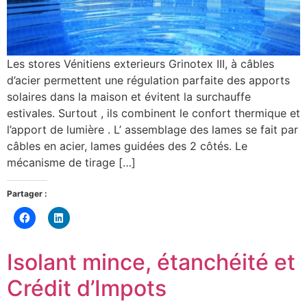
Les stores Vénitiens exterieurs Grinotex III, à câbles
d’acier permettent une régulation parfaite des apports
solaires dans la maison et évitent la surchauffe
estivales. Surtout , ils combinent le confort thermique et
l’apport de lumière . L’ assemblage des lames se fait par
câbles en acier, lames guidées des 2 côtés. Le
mécanisme de tirage […]
Partager :
Cliquez
Cliquez
pour
pour
partager
partager
sur
sur
Facebook(ouvre
LinkedIn(ouvre
Isolant mince, étanchéité et
dans
dans
une
une
nouvelle
nouvelle
Crédit d’Impots
fenêtre)
fenêtre)