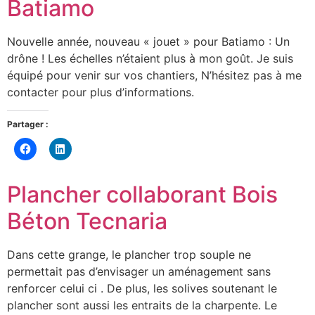
Batiamo
Nouvelle année, nouveau « jouet » pour Batiamo : Un
drône ! Les échelles n’étaient plus à mon goût. Je suis
équipé pour venir sur vos chantiers, N’hésitez pas à me
contacter pour plus d’informations.
Partager :
Cliquez
Cliquez
pour
pour
partager
partager
sur
sur
Facebook(ouvre
LinkedIn(ouvre
Plancher collaborant Bois
dans
dans
une
une
nouvelle
nouvelle
Béton Tecnaria
fenêtre)
fenêtre)
Dans cette grange, le plancher trop souple ne
permettait pas d’envisager un aménagement sans
renforcer celui ci . De plus, les solives soutenant le
plancher sont aussi les entraits de la charpente. Le