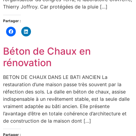
Thierry Joffroy. Car protégées de la pluie […]
Partager :
Cliquez
Cliquez
pour
pour
partager
partager
sur
sur
Facebook(ouvre
LinkedIn(ouvre
Béton de Chaux en
dans
dans
une
une
nouvelle
nouvelle
rénovation
fenêtre)
fenêtre)
BETON DE CHAUX DANS LE BATI ANCIEN La
restauration d’une maison passe très souvent par la
réfection des sols. La dalle en béton de chaux, assise
indispensable à un revêtement stable, est la seule dalle
vraiment adaptée au bâti ancien. Elle présente
l’avantage d’être en totale cohérence d’architecture et
de construction de la maison dont […]
Partager :