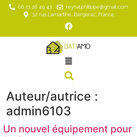
06 21 26 49 43
reynal.philippe@gmail.com
32 rue Lamartine, Bergerac, France
Auteur/autrice :
admin6103
Un nouvel équipement pour