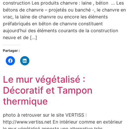
construction Les produits chanvre : laine , béton … Les
bétons de chanvre – projetés ou banché -, le chanvre en
vrac, la laine de chanvre ou encore les éléments
préfabriqués en béton de chanvre constituent
aujourd’hui des éléments courants de la construction
neuve et de […]
Partager :
Cliquez
Cliquez
pour
pour
partager
partager
sur
sur
Facebook(ouvre
LinkedIn(ouvre
Le mur végétalisé :
dans
dans
une
une
nouvelle
nouvelle
Décoratif et Tampon
fenêtre)
fenêtre)
thermique
photo à retrouver sur le site VERTISS :
http://www.vertiss.net En intérieur comme en extérieur
le mur végétalisé apporte une alternative très