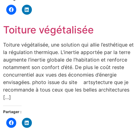
Cliquez
Cliquez
pour
pour
partager
partager
sur
sur
Facebook(ouvre
LinkedIn(ouvre
Toiture végétalisée
dans
dans
une
une
nouvelle
nouvelle
fenêtre)
fenêtre)
Toiture végétalisée, une solution qui allie l’esthétique et
la régulation thermique. L’inertie apportée par la terre
augmente l’inertie globale de l’habitation et renforce
notamment son confort d’été. De plus le coût reste
concurrentiel aux vues des économies d’énergie
envisagées. photo issue du site artsytecture que je
recommande à tous ceux que les belles architectures
[…]
Partager :
Cliquez
Cliquez
pour
pour
partager
partager
sur
sur
Facebook(ouvre
LinkedIn(ouvre