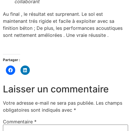
collaborant
Au final , le résultat est surprenant. Le sol est
maintenant trés rigide et facile à exploiter avec sa
finition béton ; De plus, les performances acoustiques
sont nettement améliorées . Une vraie réussite .
Partager :
Cliquez
Cliquez
pour
pour
partager
partager
sur
sur
Facebook(ouvre
LinkedIn(ouvre
Laisser un commentaire
dans
dans
une
une
nouvelle
nouvelle
fenêtre)
fenêtre)
Votre adresse e-mail ne sera pas publiée.
Les champs
obligatoires sont indiqués avec
*
Commentaire
*