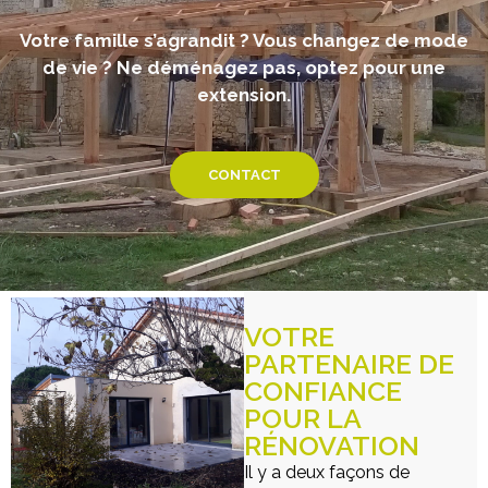
Votre famille s’agrandit ? Vous changez de mode
de vie ? Ne déménagez pas, optez pour une
extension.
CONTACT
VOTRE
PARTENAIRE DE
CONFIANCE
POUR LA
RÉNOVATION
Il y a deux façons de