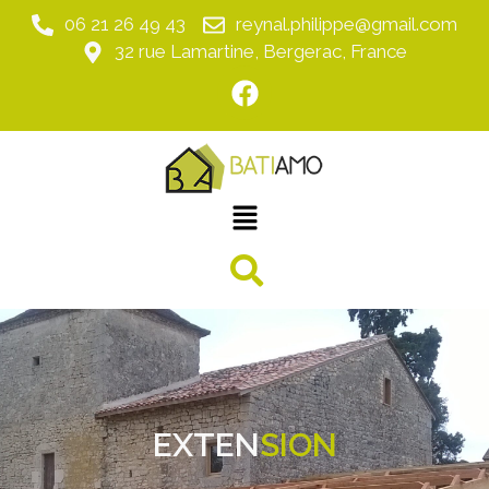
06 21 26 49 43
reynal.philippe@gmail.com
32 rue Lamartine, Bergerac, France
EXTEN
SION