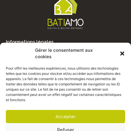
fenêtre)
fenêtre)
Informations légales
Mentions légales
Gérer le consentement aux
Politique de confidentialité
cookies
Politique des cookies
Pour offrir les meilleures expériences, nous utilisons des technologies
Plan du site
telles que les cookies pour stocker et/ou accéder aux informations des
appareils. Le fait de consentir à ces technologies nous permettra de
COORDONNÉES
traiter des données telles que le comportement de navigation ou les ID
06 21 26 49 43
uniques sur ce site. Le fait de ne pas consentir ou de retirer son
consentement peut avoir un effet négatif sur certaines caractéristiques
reynal.philippe@gmail.com
et fonctions.
32 rue Lamartine, Bergerac
Accepter
Refuser