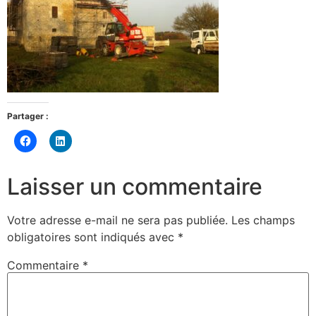
Partager :
Cliquez
Cliquez
pour
pour
partager
partager
sur
sur
Facebook(ouvre
LinkedIn(ouvre
Laisser un commentaire
dans
dans
une
une
nouvelle
nouvelle
fenêtre)
fenêtre)
Votre adresse e-mail ne sera pas publiée.
Les champs
obligatoires sont indiqués avec
*
Commentaire
*