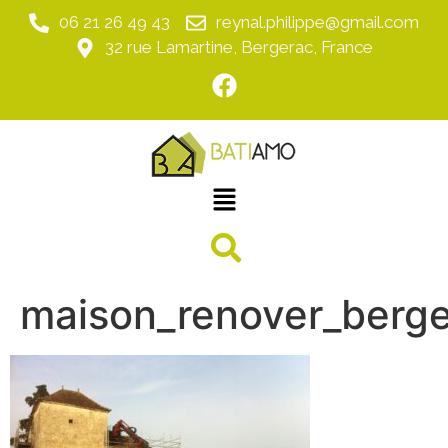
06 21 26 49 43
reynal.philippe@gmail.com
32 rue Lamartine, Bergerac, France
maison_renover_berg