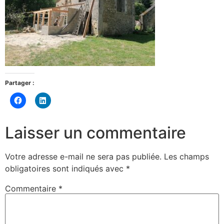
Partager :
Cliquez
Cliquez
pour
pour
partager
partager
sur
sur
Facebook(ouvre
LinkedIn(ouvre
Laisser un commentaire
dans
dans
une
une
nouvelle
nouvelle
fenêtre)
fenêtre)
Votre adresse e-mail ne sera pas publiée.
Les champs
obligatoires sont indiqués avec
*
Commentaire
*