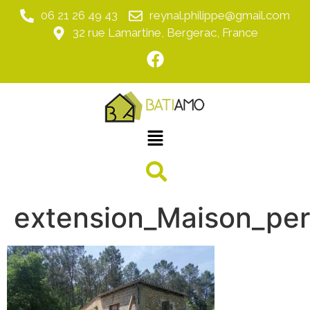
06 21 26 49 43
reynal.philippe@gmail.com
32 rue Lamartine, Bergerac, France
extension_Maison_per