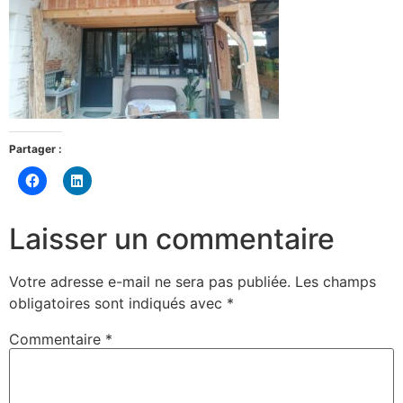
Partager :
Cliquez
Cliquez
pour
pour
partager
partager
sur
sur
Facebook(ouvre
LinkedIn(ouvre
Laisser un commentaire
dans
dans
une
une
nouvelle
nouvelle
fenêtre)
fenêtre)
Votre adresse e-mail ne sera pas publiée.
Les champs
obligatoires sont indiqués avec
*
Commentaire
*