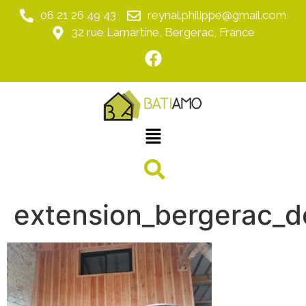
06 21 26 49 43
reynal.philippe@gmail.com
32 rue Lamartine, Bergerac, France
extension_bergerac_