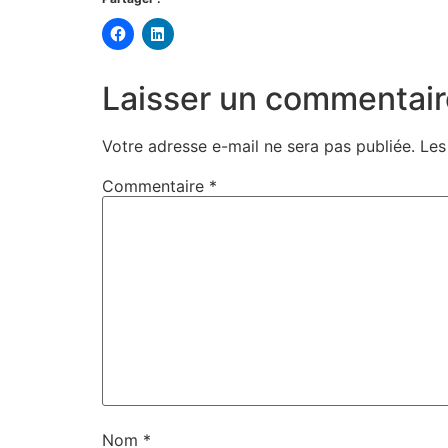
Cliquez
Cliquez
pour
pour
partager
partager
sur
sur
Facebook(ouvre
LinkedIn(ouvre
Laisser un commentair
dans
dans
une
une
nouvelle
nouvelle
fenêtre)
fenêtre)
Votre adresse e-mail ne sera pas publiée.
Les
Commentaire
*
Nom
*