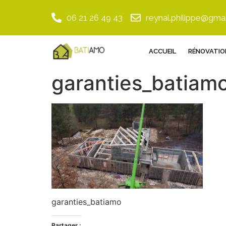
06 21 26 49 43
reynal.philippe@gma
ACCUEIL
RÉNOVATIO
garanties_batiam
garanties_batiamo
Partager :