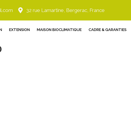
il.com
32 rue Lamartine, Bergerac, France
N
EXTENSION
MAISON BIOCLIMATIQUE
CADRE & GARANTIES
o