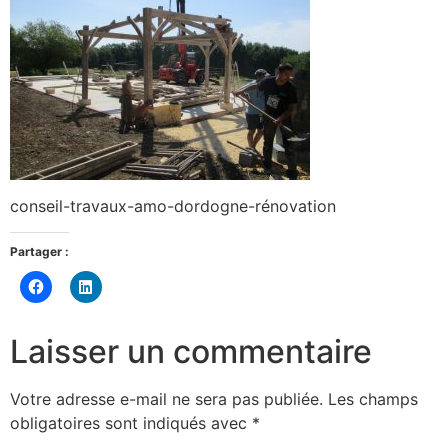
conseil-travaux-amo-dordogne-rénovation
Partager :
Cliquez
Cliquez
pour
pour
partager
partager
sur
sur
Facebook(ouvre
LinkedIn(ouvre
Laisser un commentaire
dans
dans
une
une
nouvelle
nouvelle
fenêtre)
fenêtre)
Votre adresse e-mail ne sera pas publiée.
Les champs
obligatoires sont indiqués avec
*