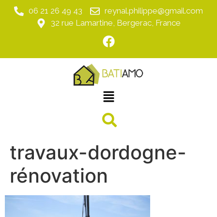
06 21 26 49 43
reynal.philippe@gmail.com
32 rue Lamartine, Bergerac, France
travaux-dordogne-
rénovation