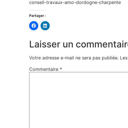
conseil-travaux-amo-dordogne-charpente
Partager :
Cliquez
Cliquez
pour
pour
partager
partager
sur
sur
Facebook(ouvre
LinkedIn(ouvre
Laisser un commentair
dans
dans
une
une
nouvelle
nouvelle
fenêtre)
fenêtre)
Votre adresse e-mail ne sera pas publiée.
Les
Commentaire
*