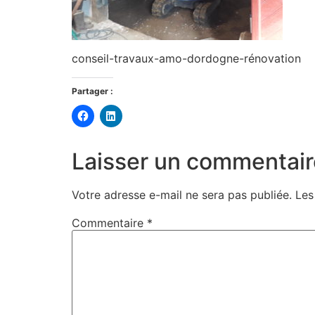
conseil-travaux-amo-dordogne-rénovation
Partager :
Cliquez
Cliquez
pour
pour
partager
partager
sur
sur
Facebook(ouvre
LinkedIn(ouvre
Laisser un commentair
dans
dans
une
une
nouvelle
nouvelle
fenêtre)
fenêtre)
Votre adresse e-mail ne sera pas publiée.
Les
Commentaire
*