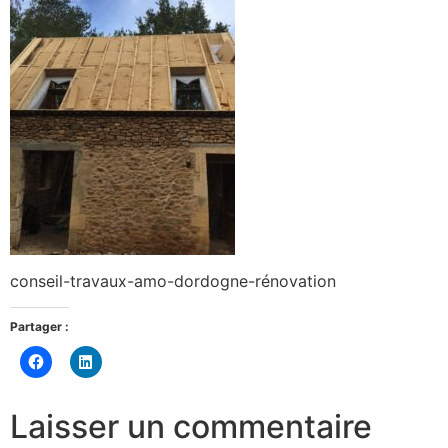
conseil-travaux-amo-dordogne-rénovation
Partager :
Cliquez
Cliquez
pour
pour
partager
partager
sur
sur
Facebook(ouvre
LinkedIn(ouvre
Laisser un commentaire
dans
dans
une
une