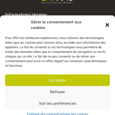
Informations légales
Mentions légales
Gérer le consentement aux
Politique de confidentialité
cookies
Politique des cookies
Pour offrir les meilleures expériences, nous utilisons des technologies
Plan du site
telles que les cookies pour stocker et/ou accéder aux informations des
appareils. Le fait de consentir à ces technologies nous permettra de
COORDONNÉES
traiter des données telles que le comportement de navigation ou les ID
06 21 26 49 43
uniques sur ce site. Le fait de ne pas consentir ou de retirer son
consentement peut avoir un effet négatif sur certaines caractéristiques
reynal.philippe@gmail.com
et fonctions.
32 rue Lamartine, Bergerac
Accepter
Refuser
Voir les préférences
2024 © BATIAMO conçu par
l’Agence Com’Libri
–
Bergerac
Politique des cookies
Politique des cookies