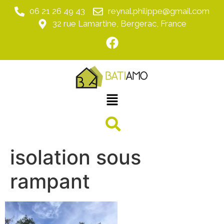
06 21 26 49 43
reynal.philippe@gmail.com
32 rue Lamartine, Bergerac, France
isolation sous
rampant