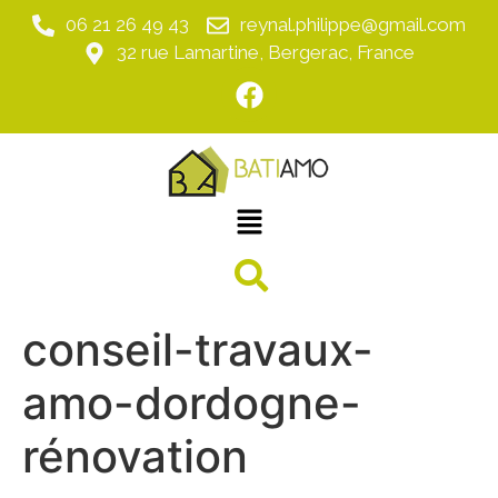
06 21 26 49 43
reynal.philippe@gmail.com
32 rue Lamartine, Bergerac, France
conseil-travaux-
amo-dordogne-
rénovation